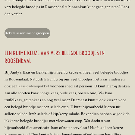
vers belegde broodjes in Roosendaal u binnenkort kunt gaan genieten? Lees
dan verder.
Bekijk assortiment groepen
EEN RUIME KEUZE AAN VERS BELEGDE BROODJES IN
ROOSENDAAL
Bij Andy’s Kaas en Lekkernijen heeft u keuze uit heel veel belegde broodjes
in Roosendaal. Natuurlijk kunt u bij ons veel broodjes met kaas vinden en
ook een
kaas cadeaupakket
voor een speciaal persoon! U kunt hierbij denken
aan alle soorten kaas: jonge kaas, oude kaas, boeren brie, 35+ kaas,
truffelkaas, geitenkaas en nog veel meer. Daarnaast kunt u ook kiezen voor
een belegd broodje met een salade erop. U kunt bijvoorbeeld kiezen uit
sellerie salade, krab salade of kip-kerry salade. Bovendien hebben wij ook de
lekkerste belegde broodjes met vleeswaren erop. Wat dacht u van
bijvoorbeeld filet americain, ham of notencervelaat? Heeft u al een keuze
kunnen maken? Dan kunt u bij ons langskomen of online een bestelling