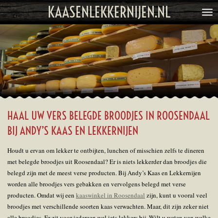
KAASENLEKKERNIJEN.NL
Ga
direct
naar
de
hoofdinhoud
HAAL UW VERS BELEGDE BROODJES IN ROOSENDAAL
BIJ ANDY’S KAAS EN LEKKERNIJEN
Houdt u ervan om lekker te ontbijten, lunchen of misschien zelfs te dineren
met belegde broodjes uit Roosendaal? Er is niets lekkerder dan broodjes die
belegd zijn met de meest verse producten. Bij Andy’s Kaas en Lekkernijen
worden alle broodjes vers gebakken en vervolgens belegd met verse
producten. Omdat wij een
kaaswinkel in Roosendaal
zijn, kunt u vooral veel
broodjes met verschillende soorten kaas verwachten. Maar, dit zijn zeker niet
alle broodjes. Er zit voor iedereen wel iets lekkers bij. Wilt u weten van welke